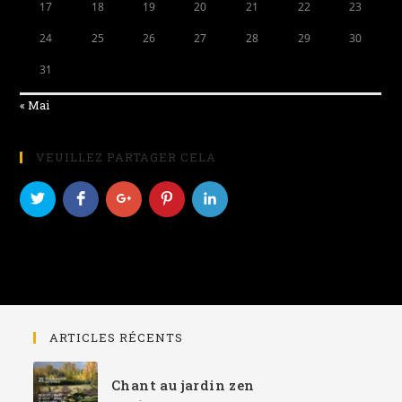
17
18
19
20
21
22
23
24
25
26
27
28
29
30
31
« Mai
VEUILLEZ PARTAGER CELA
ARTICLES RÉCENTS
Chant au jardin zen