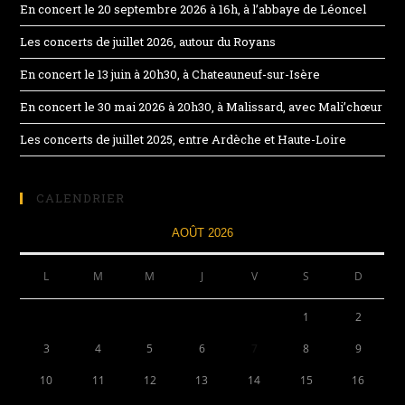
En concert le 20 septembre 2026 à 16h, à l’abbaye de Léoncel
Les concerts de juillet 2026, autour du Royans
En concert le 13 juin à 20h30, à Chateauneuf-sur-Isère
En concert le 30 mai 2026 à 20h30, à Malissard, avec Mali’chœur
Les concerts de juillet 2025, entre Ardèche et Haute-Loire
CALENDRIER
AOÛT 2026
L
M
M
J
V
S
D
1
2
3
4
5
6
7
8
9
10
11
12
13
14
15
16