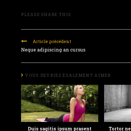
PARTAGER
PLEASE SHARE THIS
CE
CONTENU
Continuer
Article précédent
la
Neque adipiscing an cursus
lecture
VOUS DEVRIEZ ÉGALEMENT AIMER
Duis sagitis ipsum prasent
Tortor n