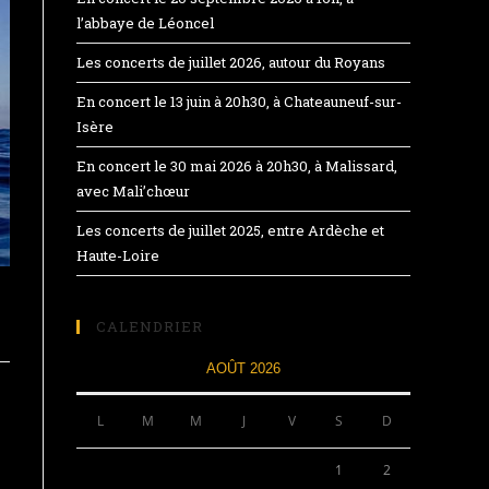
l’abbaye de Léoncel
Les concerts de juillet 2026, autour du Royans
En concert le 13 juin à 20h30, à Chateauneuf-sur-
Isère
En concert le 30 mai 2026 à 20h30, à Malissard,
avec Mali’chœur
Les concerts de juillet 2025, entre Ardèche et
Haute-Loire
CALENDRIER
AOÛT 2026
L
M
M
J
V
S
D
1
2