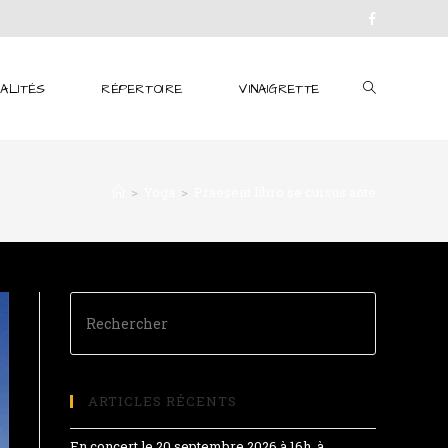
ALITÉS
RÉPERTOIRE
VINAIGRETTE
>
Yoga
>
Praesent libro se cursus ante
ARTICLES RÉCENTS
En concert le 20 septembre 2026 à 16h, à