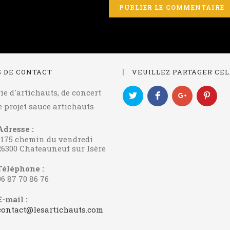
S DE CONTACT
VEUILLEZ PARTAGER CE
e d'artichauts, de concert
e projet sauce artichauts
Adresse :
1175 chemin du vendredi
26300 Chateauneuf sur Isère
Téléphone :
06 87 70 86 76
E-mail :
S’ouvre
contact@lesartichauts.com
dans
votre