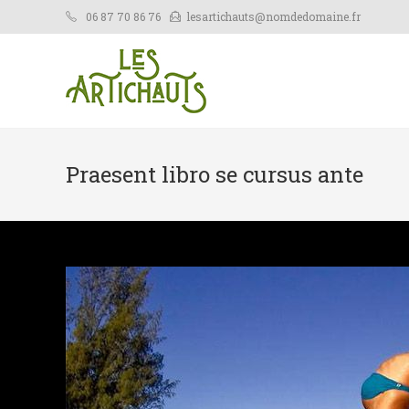
06 87 70 86 76
lesartichauts@nomdedomaine.fr
Praesent libro se cursus ante