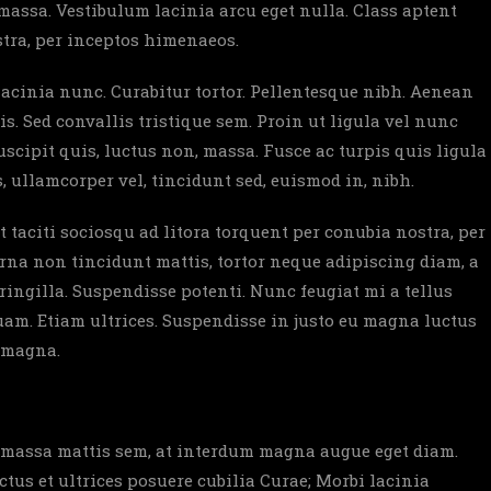
massa. Vestibulum lacinia arcu eget nulla. Class aptent
stra, per inceptos himenaeos.
 lacinia nunc. Curabitur tortor. Pellentesque nibh. Aenean
s. Sed convallis tristique sem. Proin ut ligula vel nunc
 suscipit quis, luctus non, massa. Fusce ac turpis quis ligula
 ullamcorper vel, tincidunt sed, euismod in, nibh.
taciti sociosqu ad litora torquent per conubia nostra, per
rna non tincidunt mattis, tortor neque adipiscing diam, a
fringilla. Suspendisse potenti. Nunc feugiat mi a tellus
am. Etiam ultrices. Suspendisse in justo eu magna luctus
s magna.
m massa mattis sem, at interdum magna augue eget diam.
tus et ultrices posuere cubilia Curae; Morbi lacinia