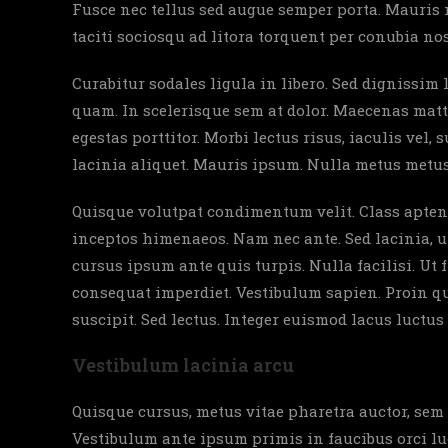
Fusce nec tellus sed augue semper porta. Mauris 
taciti sociosqu ad litora torquent per conubia no
Curabitur sodales ligula in libero. Sed dignissim
quam. In scelerisque sem at dolor. Maecenas matti
egestas porttitor. Morbi lectus risus, iaculis vel,
lacinia aliquet. Mauris ipsum. Nulla metus metus,
Quisque volutpat condimentum velit. Class aptent 
inceptos himenaeos. Nam nec ante. Sed lacinia, u
cursus ipsum ante quis turpis. Nulla facilisi. Ut 
consequat imperdiet. Vestibulum sapien. Proin qu
suscipit. Sed lectus. Integer euismod lacus luctu
Vestibulum lacinia arcu
Quisque cursus, metus vitae pharetra auctor, se
Vestibulum ante ipsum primis in faucibus orci luc